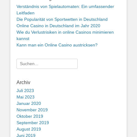
Verständnis von Spielautomaten: Ein umfassender
Leitfaden
Die Popularität von Sportwetten in Deutschland
Online Casino in Deutschland im Jahr 2020
Wie du Verlustrisiken in online Casinos minimieren
kannst
Kann man ein Online Casino austricksen?
Suche
nach:
Archiv
Juli 2023
Mai 2023
Januar 2020
November 2019
Oktober 2019
September 2019
August 2019
Juni 2019