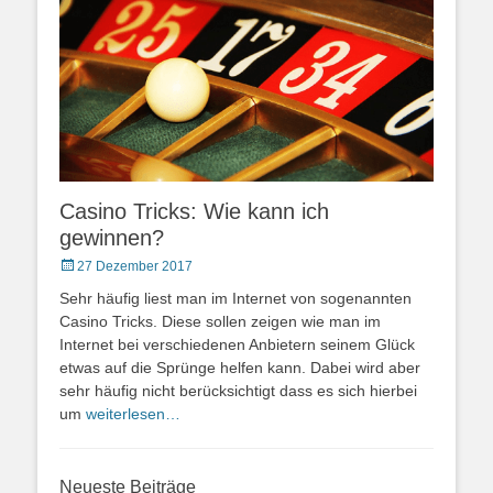
Casino Tricks: Wie kann ich
gewinnen?
Posted
27 Dezember 2017
on
Sehr häufig liest man im Internet von sogenannten
Casino Tricks. Diese sollen zeigen wie man im
Internet bei verschiedenen Anbietern seinem Glück
etwas auf die Sprünge helfen kann. Dabei wird aber
sehr häufig nicht berücksichtigt dass es sich hierbei
um
weiterlesen…
Neueste Beiträge