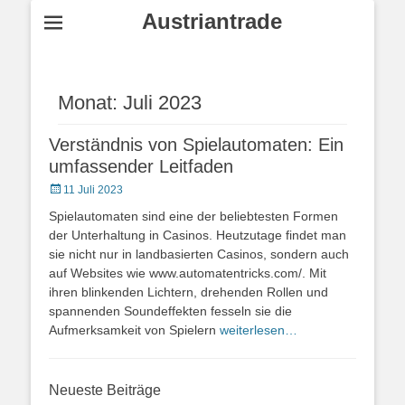
Austriantrade
Monat:
Juli 2023
Verständnis von Spielautomaten: Ein
umfassender Leitfaden
Posted
11 Juli 2023
on
Spielautomaten sind eine der beliebtesten Formen
der Unterhaltung in Casinos. Heutzutage findet man
sie nicht nur in landbasierten Casinos, sondern auch
auf Websites wie www.automatentricks.com/. Mit
ihren blinkenden Lichtern, drehenden Rollen und
spannenden Soundeffekten fesseln sie die
Aufmerksamkeit von Spielern
weiterlesen…
Neueste Beiträge