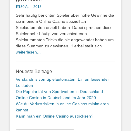
Posted
30 April 2018
on
Sehr häufig berichten Spieler über hohe Gewinne die
sie in einem Online Casino speziell an
Spielautomaten erzielt haben. Dabei sprechen diese
Spieler sehr häufig von verschiedenen
Spielautomaten Tricks die sie angewendet haben um
diese Summen zu gewinnen. Hierbei stellt sich
weiterlesen…
Neueste Beiträge
Verständnis von Spielautomaten: Ein umfassender
Leitfaden
Die Popularität von Sportwetten in Deutschland
Online Casino in Deutschland im Jahr 2020
Wie du Verlustrisiken in online Casinos minimieren
kannst
Kann man ein Online Casino austricksen?