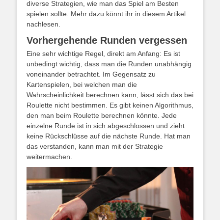
diverse Strategien, wie man das Spiel am Besten
spielen sollte. Mehr dazu könnt ihr in diesem Artikel
nachlesen.
Vorhergehende Runden vergessen
Eine sehr wichtige Regel, direkt am Anfang: Es ist
unbedingt wichtig, dass man die Runden unabhängig
voneinander betrachtet. Im Gegensatz zu
Kartenspielen, bei welchen man die
Wahrscheinlichkeit berechnen kann, lässt sich das bei
Roulette nicht bestimmen. Es gibt keinen Algorithmus,
den man beim Roulette berechnen könnte. Jede
einzelne Runde ist in sich abgeschlossen und zieht
keine Rückschlüsse auf die nächste Runde. Hat man
das verstanden, kann man mit der Strategie
weitermachen.